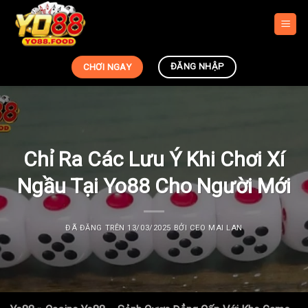
Chuyển
đến
nội
dung
ĐĂNG NHẬP
CHƠI NGAY
Chỉ Ra Các Lưu Ý Khi Chơi Xí
Ngầu Tại Yo88 Cho Người Mới
ĐÃ ĐĂNG TRÊN
13/03/2025
BỞI
CEO MAI LAN