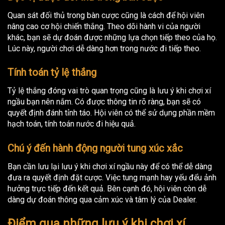
Quan sát đối thủ trong bàn cược cũng là cách để hội viên
nâng cao cơ hội chiến thắng. Theo dõi hành vi của người
khác, bạn sẽ dự đoán được những lựa chọn tiếp theo của họ.
Lúc này, người chơi dễ dàng hơn trong nước đi tiếp theo.
Tính toán tỷ lệ thắng
Tỷ lệ thắng đóng vai trò quan trọng cũng là lưu ý khi chơi xí
ngầu bạn nên nắm. Có được thông tin rõ ràng, bạn sẽ có
quyết định đánh tỉnh táo. Hội viên có thể sử dụng phần mềm
hạch toán, tính toán nước đi hiệu quả.
Chú ý đến hành động người tung xúc xắc
Bạn cần lưu lại lưu ý khi chơi xí ngầu này để có thể dễ dàng
đưa ra quyết định đặt cược. Việc tung mạnh hay yếu đểu ảnh
hưởng trực tiếp đến kết quả. Bên cạnh đó, hội viên còn dễ
dàng dự đoán thông qua cảm xúc và tâm lý của Dealer.
Điểm qua những lưu ý khi chơi xí