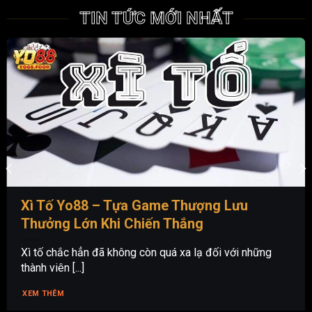
TIN TỨC MỚI NHẤT
Xì Tố Yo88 – Tựa Game Thượng Lưu
Thưởng Lớn Khi Chiến Thắng
Xì tố chắc hẳn đã không còn quá xa lạ đối với những
thành viên [...]
XEM THÊM