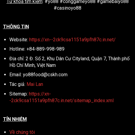
Từ khoá tìm kiếm
: #yo88 #conggameyo88 #gamebaiyo88
#casinoyo88
THÔNG TIN
Website:
https://xn--2ck9csa1151a9pfh87c.in.net/
Hotline: +84-889-998-989
Địa chỉ: 2 Đ. Số 2, Khu Dân Cư Cityland, Quận 7, Thành phố
Hồ Chí Minh, Việt Nam
Email:
yo88food@cskh.com
Tác giả:
Mai Lan
Sitemap:
https://xn-
-2ck9csa1151a9pfh87c.in.net/sitemap_index.xml
TÍN NHIỆM
Về chúng tôi