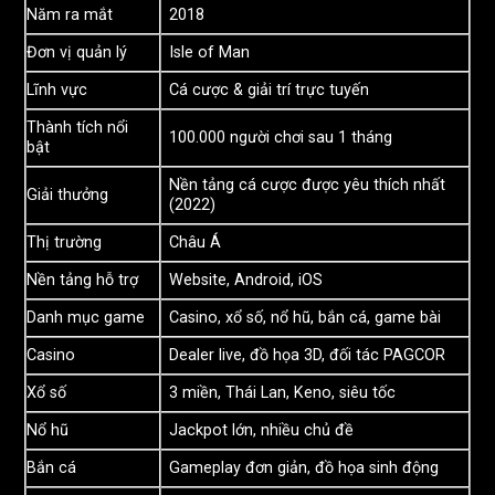
Năm ra mắt
2018
Đơn vị quản lý
Isle of Man
Lĩnh vực
Cá cược & giải trí trực tuyến
Thành tích nổi
100.000 người chơi sau 1 tháng
bật
Nền tảng cá cược được yêu thích nhất
Giải thưởng
(2022)
Thị trường
Châu Á
Nền tảng hỗ trợ
Website, Android, iOS
Danh mục game
Casino, xổ số, nổ hũ, bắn cá, game bài
Casino
Dealer live, đồ họa 3D, đối tác PAGCOR
Xổ số
3 miền, Thái Lan, Keno, siêu tốc
Nổ hũ
Jackpot lớn, nhiều chủ đề
Bắn cá
Gameplay đơn giản, đồ họa sinh động