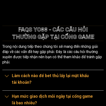
FAQS YO88 - CÁC CÂU HỎI
THƯỜNG GẶP TẠI CỔNG GAME
Trong nội dung tiếp theo chúng tôi sẽ mang đến những giải
đáp về các vấn đề hay gặp phải. Đây là các câu hỏi thường
xuyên được tiếp nhận nên bạn có thể tham khảo để tránh gặp
phải.
Làm cách nào để bet thủ lấy lại mật khẩu
tài khoản?
Hạn mức giao dịch mỗi ngày tại cổng game
là bao nhiêu?