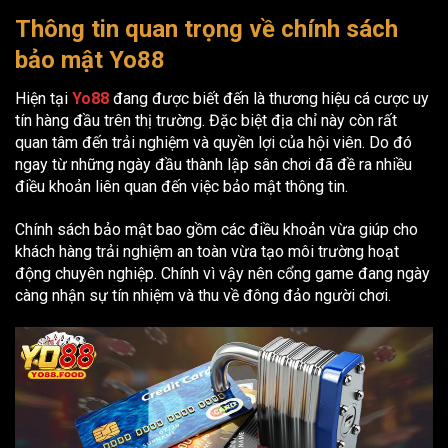
Thông tin quan trọng về chính sách
bảo mật Yo88
Hiện tại
Yo88
đang được biết đến là thương hiệu cá cược uy
tín hàng đầu trên thị trường. Đặc biệt địa chỉ này còn rất
quan tâm đến trải nghiệm và quyền lợi của hội viên. Do đó
ngay từ những ngày đầu thành lập sân chơi đã đề ra nhiều
điều khoản liên quan đến việc bảo mật thông tin.
Chính sách bảo mật bao gồm các điều khoản vừa giúp cho
khách hàng trải nghiệm an toàn vừa tạo môi trường hoạt
động chuyên nghiệp. Chính vì vậy nên cổng game đang ngày
càng nhận sự tín nhiệm và thu về đông đảo người chơi.