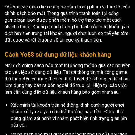
Đối với các giao dịch cũng sẽ nằm trong phạm vi bảo hộ của
chính sách bảo mật. Trong quá trình thanh toán tại cổng
game bạn luôn được phần mềm hỗ trợ thao tác một cách
nhanh chóng. Không có tình trạng bị đánh cắp mật khẩu giao
dịch hay tiền trong tài khoản, người chơi luôn có thể yên tâm
đặt cược và rút thưởng về túi cực kỳ thuận tiện.
Cách Yo88 sử dụng dữ liệu khách hàng
Nói đến chính sách bảo mật thì không thể bỏ qua các nguyên
tắc về việc sử dụng dữ liệu. Tất cả thông tin mà cổng game
thu thập đều có mục đích cụ thể. Tuyệt đối không có hành vi
lạm dụng hay bán ra bên ngoài để trục lợi. Hiện tại các việc
làm cần dùng đến dữ liệu khách hàng bao gồm như sau:
Xác minh tài khoản trên hệ thống, định danh người chơi
nhằm xử lý các yêu cầu trả thưởng, nạp tiền…Đồng thời
cũng giám sát hành vi nhằm phát hiện tình trạng gian lận
nếu có.
Chính sách bảo mật quy định rằng thông tin của hội viên