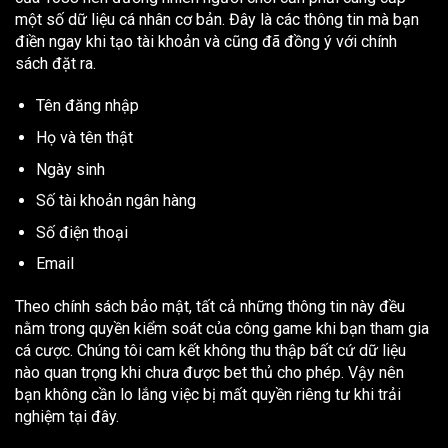
một số dữ liệu cá nhân cơ bản. Đây là các thông tin mà bạn
điền ngay khi tạo tài khoản và cũng đã đồng ý với chính
sách đặt ra.
Tên đăng nhập
Họ và tên thật
Ngày sinh
Số tài khoản ngân hàng
Số điện thoại
Email
Theo chính sách bảo mật, tất cả những thông tin này đều
nằm trong quyền kiểm soát của công game khi bạn tham gia
cá cược. Chúng tôi cam kết không thu thập bất cứ dữ liệu
nào quan trọng khi chưa được bet thủ cho phép. Vậy nên
bạn không cần lo lắng việc bị mất quyền riêng tư khi trải
nghiệm tại đây.