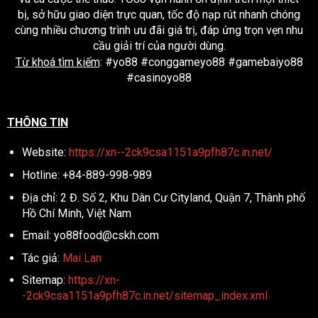
bị, sở hữu giao diện trực quan, tốc độ nạp rút nhanh chóng
cùng nhiều chương trình ưu đãi giá trị, đáp ứng trọn vẹn nhu
cầu giải trí của người dùng.
Từ khoá tìm kiếm
: #yo88 #conggameyo88 #gamebaiyo88
#casinoyo88
THÔNG TIN
Website:
https://xn--2ck9csa1151a9pfh87c.in.net/
Hotline: +84-889-998-989
Địa chỉ: 2 Đ. Số 2, Khu Dân Cư Cityland, Quận 7, Thành phố
Hồ Chí Minh, Việt Nam
Email:
yo88food@cskh.com
Tác giả:
Mai Lan
Sitemap:
https://xn-
-2ck9csa1151a9pfh87c.in.net/sitemap_index.xml