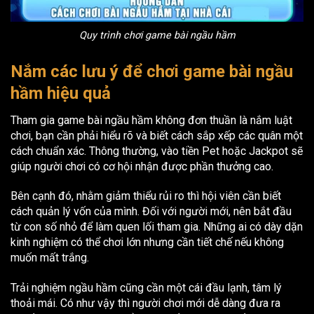
Quy trình chơi game bài ngầu hầm
Nắm các lưu ý để chơi game bài ngầu
hầm hiệu quả
Tham gia game bài ngầu hầm không đơn thuần là nắm luật
chơi, bạn cần phải hiểu rõ và biết cách sắp xếp các quân một
cách chuẩn xác. Thông thường, vào tiền Pet hoặc Jackpot sẽ
giúp người chơi có cơ hội nhận được phần thưởng cao.
Bên cạnh đó, nhằm giảm thiểu rủi ro thì hội viên cần biết
cách quản lý vốn của mình. Đối với người mới, nên bắt đầu
từ con số nhỏ để làm quen lối tham gia. Những ai có dày dặn
kinh nghiệm có thể chơi lớn nhưng cần tiết chế nếu không
muốn mất trắng.
Trải nghiệm ngầu hầm cũng cần một cái đầu lạnh, tâm lý
thoải mái. Có như vậy thì người chơi mới dễ dàng đưa ra