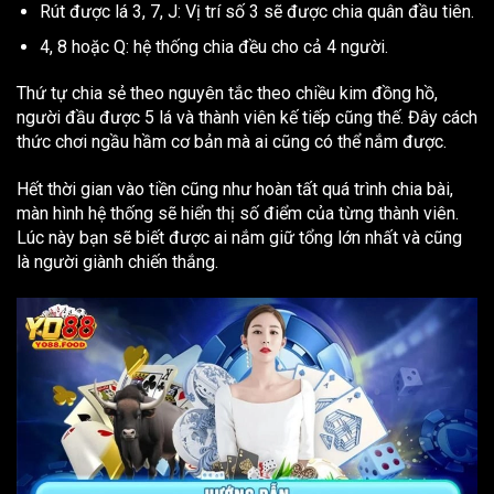
Rút được lá 3, 7, J: Vị trí số 3 sẽ được chia quân đầu tiên.
4, 8 hoặc Q: hệ thống chia đều cho cả 4 người.
Thứ tự chia sẻ theo nguyên tắc theo chiều kim đồng hồ,
người đầu được 5 lá và thành viên kế tiếp cũng thế. Đây cách
thức chơi ngầu hầm cơ bản mà ai cũng có thể nắm được.
Hết thời gian vào tiền cũng như hoàn tất quá trình chia bài,
màn hình hệ thống sẽ hiển thị số điểm của từng thành viên.
Lúc này bạn sẽ biết được ai nắm giữ tổng lớn nhất và cũng
là người giành chiến thắng.