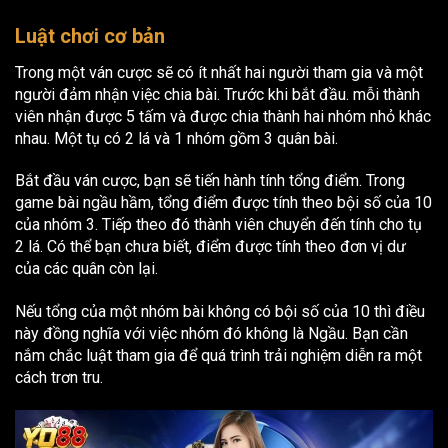
Luật chơi cơ bản
Trong một ván cược sẽ có ít nhất hai người tham gia và một
người đảm nhận việc chia bài. Trước khi bắt đầu. mỗi thành
viên nhận được 5 tấm và được chia thành hai nhóm nhỏ khác
nhau. Một tụ có 2 lá và 1 nhóm gồm 3 quân bài.
Bắt đầu ván cược, bạn sẽ tiến hành tính tổng điểm. Trong
game bài ngầu hầm, tổng điểm được tính theo bội số của 10
của nhóm 3. Tiếp theo đó thành viên chuyển đến tính cho tụ
2 lá. Có thể bạn chưa biết, điểm được tính theo đơn vị dư
của các quân còn lại.
Nếu tổng của một nhóm bài không có bội số của 10 thì điều
này đồng nghĩa với việc nhóm đó không là Ngầu. Bạn cần
nắm chắc luật tham gia để quá trình trải nghiệm diễn ra một
cách trơn tru.